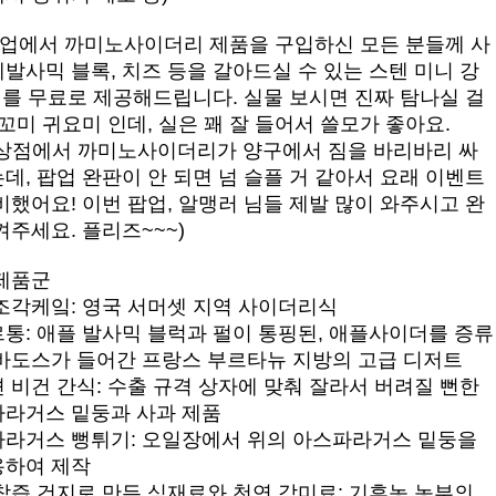
 팝업에서 까미노사이더리 제품을 구입하신 모든 분들께 사
발사믹 블록, 치즈 등을 갈아드실 수 있는 스텐 미니 강
개를 무료로 제공해드립니다. 실물 보시면 진짜 탐나실 걸
쪼꼬미 귀요미 인데, 실은 꽤 잘 들어서 쓸모가 좋아요.
상점에서 까미노사이더리가 양구에서 짐을 바리바리 싸
데, 팝업 완판이 안 되면 넘 슬플 거 같아서 요래 이벤트
비했어요! 이번 팝업, 알맹러 님들 제발 많이 와주시고 완
켜주세요. 플리즈~~~)
제품군
조각케잌: 영국 서머셋 지역 사이더리식
통: 애플 발사믹 블럭과 펄이 통핑된, 애플사이더를 증류
바도스가 들어간 프랑스 부르타뉴 지방의 고급 디저트
 비건 간식: 수출 규격 상자에 맞춰 잘라서 버려질 뻔한
라거스 밑둥과 사과 제품
라거스 뻥튀기: 오일장에서 위의 아스파라거스 밑둥을
용하여 제작
착즙 건지로 만든 식재료와 천연 감미료: 기후농 농부의