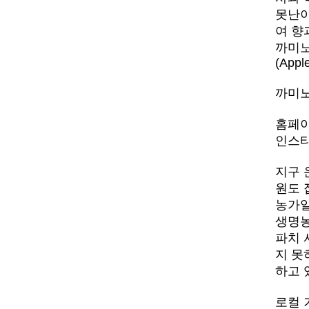
못난이
여 향
까미노
(Appl
까미
홈페
인스
지구 
원도 
농가일
생명농
파치 
지 못
하고 
로컬 