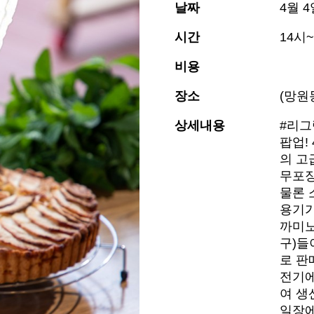
날짜
4월 4
시간
14시~
비용
장소
(망원
상세내용
#리그램
팝업!
의 고
무포장
물론 
용기가
까미노
구)들
로 판
전기에
여 생
일장에