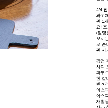
4/4
과고체
판 1
요! 
(알맹
오시는
로 준
판 시
팝업 
사과 
파부르
한 칼
반려견
아스파
아스파
재활
사과 