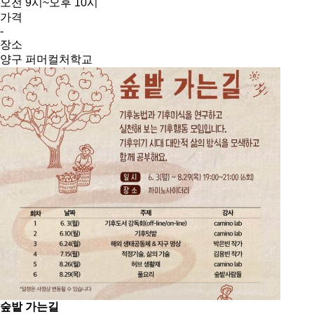
오전 9시~오후 10시
가격
-
장소
양구 퍼머컬처학교
숲밭 가는길