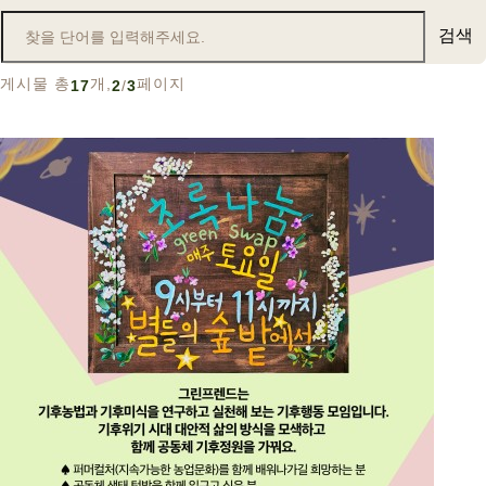
검색
게시물 총
개,
페이지
17
2
/
3