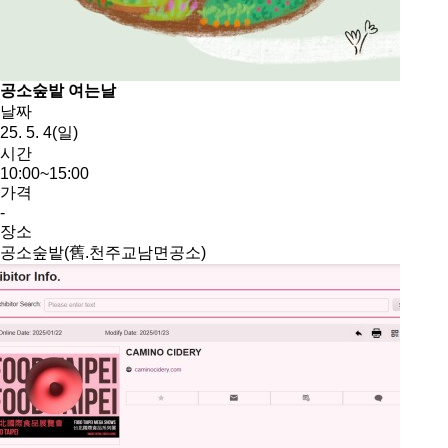
공소숲밭 여는날
날짜
25. 5. 4(일)
시간
10:00~15:00
가격
-
장소
공소숲밭(舊.천주교남면공소)