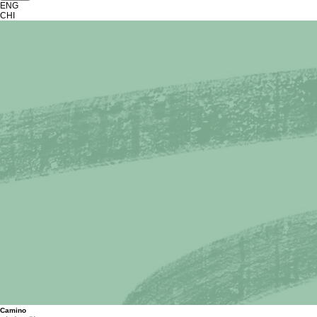
ENG
CHI
C
a
m
i
n
o