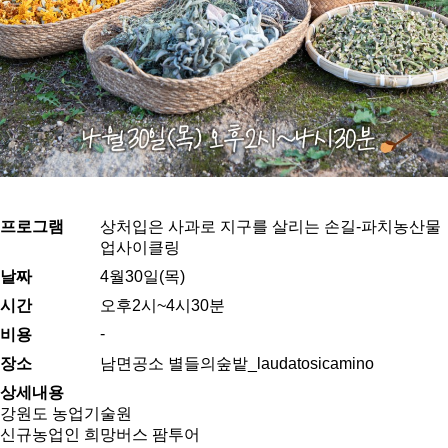
프로그램
상처입은 사과로 지구를 살리는 손길-파치농산물
업사이클링
날짜
4월30일(목)
시간
오후2시~4시30분
-
비용
장소
남면공소 별들의숲밭_laudatosicamino
상세내용
강원도 농업기술원
신규농업인 희망버스 팜투어