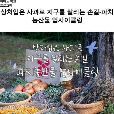
까
미
노
학
교
프로그램
상처입은 사과로 지구를 살리는 손길-파치
농산물 업사이클링