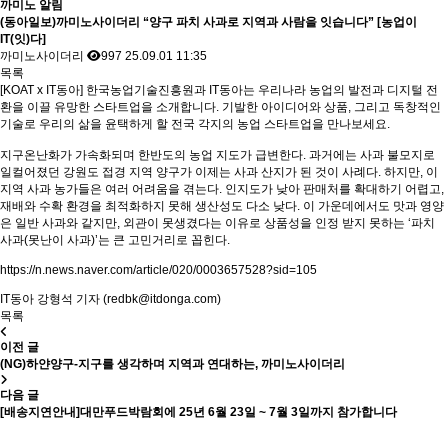
까미노 알림
(동아일보)까미노사이더리 “양구 파치 사과로 지역과 사람을 잇습니다” [농업이
IT(잇)다]
조회수
까미노사이더리
997
25.09.01 11:35
목록
[KOAT x IT동아] 한국농업기술진흥원과 IT동아는 우리나라 농업의 발전과 디지털 전
환을 이끌 유망한 스타트업을 소개합니다. 기발한 아이디어와 상품, 그리고 독창적인
기술로 우리의 삶을 윤택하게 할 전국 각지의 농업 스타트업을 만나보세요.
지구온난화가 가속화되며 한반도의 농업 지도가 급변한다. 과거에는 사과 불모지로
일컬어졌던 강원도 접경 지역 양구가 이제는 사과 산지가 된 것이 사례다. 하지만, 이
지역 사과 농가들은 여러 어려움을 겪는다. 인지도가 낮아 판매처를 확대하기 어렵고,
재배와 수확 환경을 최적화하지 못해 생산성도 다소 낮다. 이 가운데에서도 맛과 영양
은 일반 사과와 같지만, 외관이 못생겼다는 이유로 상품성을 인정 받지 못하는 ‘파치
사과(못난이 사과)’는 큰 고민거리로 꼽힌다.
https://n.news.naver.com/article/020/0003657528?sid=105
IT동아 강형석 기자 (
redbk@itdonga.com
)
목록
이전 글
(NG)하얀양구-지구를 생각하며 지역과 연대하는, 까미노사이더리
다음 글
[배송지연안내]대만푸드박람회에 25년 6월 23일 ~ 7월 3일까지 참가합니다
농업회사법인주식회사 까미노 