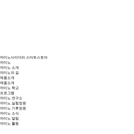
까미노사이더리 스마트스토어
까미노
까미노 소개
까미노의 길
제품소개
제품소개
까미노 학교
프로그램
까미노 연구소
까미노 실험정원
까미노 기후정원
까미노 소식
까미노 알림
까미노 활동